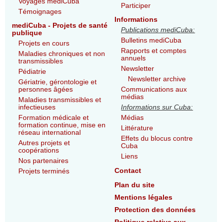
Voyages mediCuba
Participer
Témoignages
Informations
mediCuba - Projets de santé
Publications mediCuba:
publique
Bulletins mediCuba
Projets en cours
Rapports et comptes
Maladies chroniques et non
annuels
transmissibles
Newsletter
Pédiatrie
Newsletter archive
Gériatrie, gérontologie et
personnes âgées
Communications aux
médias
Maladies transmissibles et
infectieuses
Informations sur Cuba:
Formation médicale et
Médias
formation continue, mise en
Littérature
réseau international
Effets du blocus contre
Autres projets et
Cuba
coopérations
Liens
Nos partenaires
Contact
Projets terminés
Plan du site
Mentions légales
Protection des données