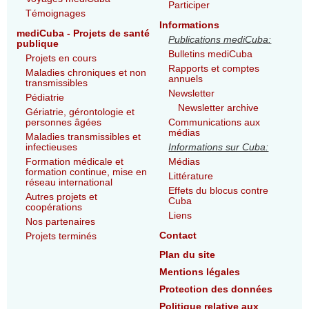
Participer
Témoignages
Informations
mediCuba - Projets de santé
Publications mediCuba:
publique
Bulletins mediCuba
Projets en cours
Rapports et comptes
Maladies chroniques et non
annuels
transmissibles
Newsletter
Pédiatrie
Newsletter archive
Gériatrie, gérontologie et
personnes âgées
Communications aux
médias
Maladies transmissibles et
infectieuses
Informations sur Cuba:
Formation médicale et
Médias
formation continue, mise en
Littérature
réseau international
Effets du blocus contre
Autres projets et
Cuba
coopérations
Liens
Nos partenaires
Contact
Projets terminés
Plan du site
Mentions légales
Protection des données
Politique relative aux