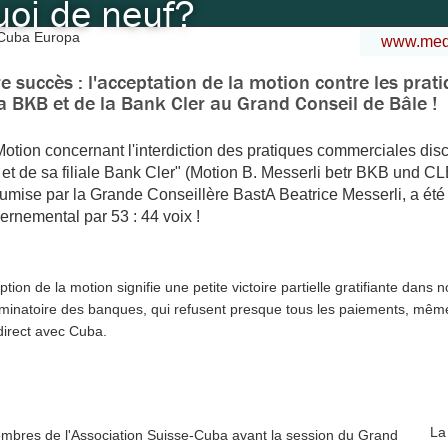
uoi de neuf?
www.medi
e succès : l'acceptation de la motion contre les pra
a BKB et de la Bank Cler au Grand Conseil de Bâle !
Motion concernant l'interdiction des pratiques commerciales di
 et de sa filiale Bank Cler" (Motion B. Messerli betr BKB und C
oumise par la Grande Conseillère BastA Beatrice Messerli, a été
ernemental par 53 : 44 voix !
ption de la motion signifie une petite victoire partielle gratifiante dan
iminatoire des banques, qui refusent presque tous les paiements, même à 
direct avec Cuba.
La