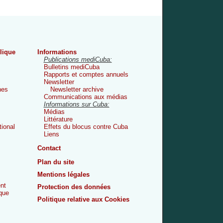
lique
Informations
Publications mediCuba:
Bulletins mediCuba
Rapports et comptes annuels
Newsletter
nes
Newsletter archive
Communications aux médias
Informations sur Cuba:
Médias
Littérature
tional
Effets du blocus contre Cuba
Liens
Contact
Plan du site
Mentions légales
nt
Protection des données
que
Politique relative aux Cookies