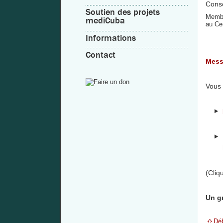
Soutien des projets
Membr
mediCuba
au Ce
Informations
Contact
Mess
Vous 
(Cliq
Un gr
Déb