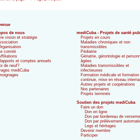
venue
opos de nous
mediCuba - Projets de santé pub
re vision et stratégie
Projets en cours
ssociation
Maladies chroniques et non
rganisation
transmissibles
e comité
Pédiatrie
ffiliations
Gériatrie, gérontologie et person
apports et comptes annuels
âgées
i de neuf?
Maladies transmissibles et
yages mediCuba
infectieuses
moignages
Formation médicale et formation
continue, mise en réseau interna
Autres projets et coopérations
Nos partenaires
Projets terminés
Soutien des projets mediCuba
Faire un don
Don en ligne
Don par bordereau de verseme
Don par prélèvement automati
Legs et héritages
Devenir membre
Participer