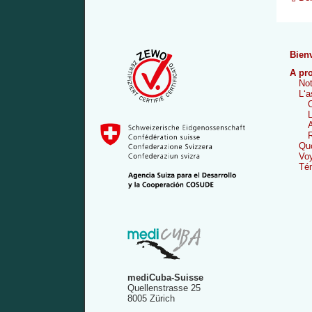
Bien
A pr
Not
L‘a
O
L
A
R
Quo
Vo
Té
mediCuba-Suisse
Quellenstrasse 25
8005 Zürich