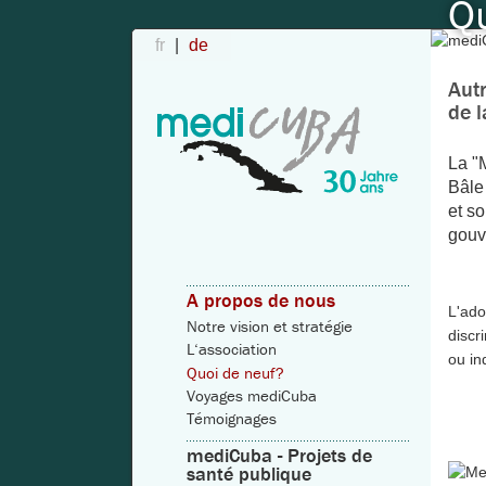
Q
fr
de
Autr
de l
La "
Bâle
et s
gouv
A propos de nous
L'ado
Notre vision et stratégie
discr
L‘association
ou in
Quoi de neuf?
Voyages mediCuba
Témoignages
mediCuba - Projets de
santé publique