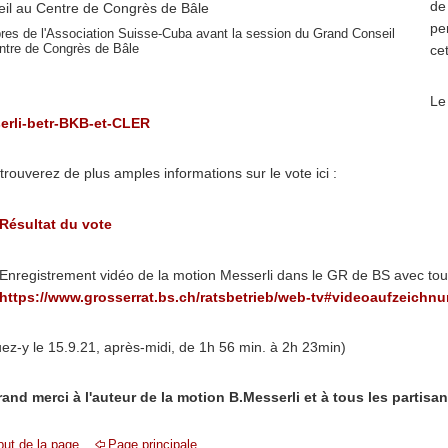
de
pe
es de l'Association Suisse-Cuba avant la session du Grand Conseil
ntre de Congrès de Bâle
cet
Le
erli-betr-BKB-et-CLER
trouverez de plus amples informations sur le vote ici :
Résultat du vote
Enregistrement vidéo de la motion Messerli dans le GR de BS avec tous
https://www.grosserrat.bs.ch/ratsbetrieb/web-tv#videoaufzeichn
uez-y le 15.9.21, après-midi, de 1h 56 min. à 2h 23min)
and merci à l'auteur de la motion B.Messerli et à tous les partisan
ut de la page
Page principale