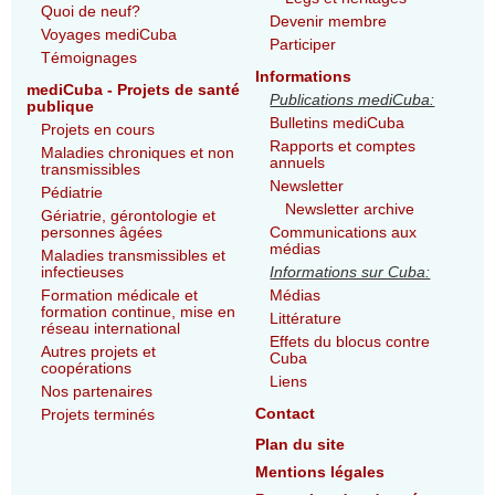
Quoi de neuf?
Devenir membre
Voyages mediCuba
Participer
Témoignages
Informations
mediCuba - Projets de santé
Publications mediCuba:
publique
Bulletins mediCuba
Projets en cours
Rapports et comptes
Maladies chroniques et non
annuels
transmissibles
Newsletter
Pédiatrie
Newsletter archive
Gériatrie, gérontologie et
personnes âgées
Communications aux
médias
Maladies transmissibles et
infectieuses
Informations sur Cuba:
Formation médicale et
Médias
formation continue, mise en
Littérature
réseau international
Effets du blocus contre
Autres projets et
Cuba
coopérations
Liens
Nos partenaires
Contact
Projets terminés
Plan du site
Mentions légales