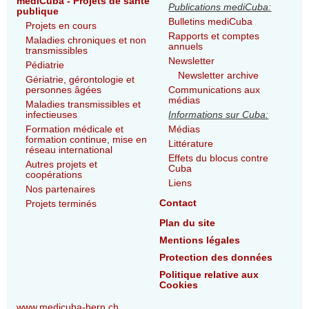
mediCuba - Projets de santé
Publications mediCuba:
publique
Bulletins mediCuba
Projets en cours
Rapports et comptes
Maladies chroniques et non
annuels
transmissibles
Newsletter
Pédiatrie
Newsletter archive
Gériatrie, gérontologie et
personnes âgées
Communications aux
médias
Maladies transmissibles et
infectieuses
Informations sur Cuba:
Formation médicale et
Médias
formation continue, mise en
Littérature
réseau international
Effets du blocus contre
Autres projets et
Cuba
coopérations
Liens
Nos partenaires
Contact
Projets terminés
Plan du site
Mentions légales
Protection des données
Politique relative aux
Cookies
www.medicuba-bern.ch