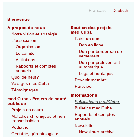
Français
Deutsch
Bienvenue
A propos de nous
Soutien des projets
mediCuba
Notre vision et stratégie
Faire un don
L‘association
Don en ligne
Organisation
Don par bordereau de
Le comité
versement
Affiliations
Don par prélèvement
Rapports et comptes
automatique
annuels
Legs et héritages
Quoi de neuf?
Devenir membre
Voyages mediCuba
Participer
Témoignages
Informations
mediCuba - Projets de santé
Publications mediCuba:
publique
Bulletins mediCuba
Projets en cours
Rapports et comptes
Maladies chroniques et non
annuels
transmissibles
Newsletter
Pédiatrie
Newsletter archive
Gériatrie, gérontologie et