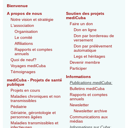
Bienvenue
A propos de nous
Soutien des projets
mediCuba
Notre vision et stratégie
Faire un don
L‘association
Don en ligne
Organisation
Don par bordereau de
Le comité
versement
Affiliations
Don par prélèvement
Rapports et comptes
automatique
annuels
Legs et héritages
Quoi de neuf?
Devenir membre
Voyages mediCuba
Participer
Témoignages
Informations
mediCuba - Projets de santé
Publications mediCuba:
publique
Bulletins mediCuba
Projets en cours
Rapports et comptes
Maladies chroniques et non
annuels
transmissibles
Newsletter
Pédiatrie
Newsletter archive
Gériatrie, gérontologie et
personnes âgées
Communications aux
médias
Maladies transmissibles et
infectieuses
Informations sur Cuba: