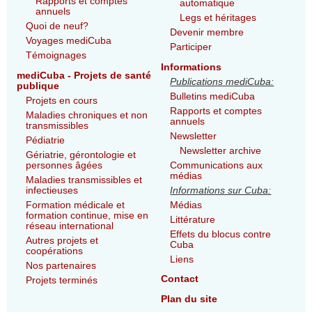
Rapports et comptes
automatique
annuels
Legs et héritages
Quoi de neuf?
Devenir membre
Voyages mediCuba
Participer
Témoignages
Informations
mediCuba - Projets de santé
Publications mediCuba:
publique
Bulletins mediCuba
Projets en cours
Rapports et comptes
Maladies chroniques et non
annuels
transmissibles
Newsletter
Pédiatrie
Newsletter archive
Gériatrie, gérontologie et
personnes âgées
Communications aux
médias
Maladies transmissibles et
infectieuses
Informations sur Cuba:
Formation médicale et
Médias
formation continue, mise en
Littérature
réseau international
Effets du blocus contre
Autres projets et
Cuba
coopérations
Liens
Nos partenaires
Contact
Projets terminés
Plan du site