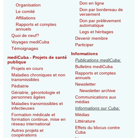
Don en ligne
Organisation
Don par bordereau de
Le comité
versement
Affiliations
Don par prélèvement
Rapports et comptes
automatique
annuels
Legs et héritages
Quoi de neuf?
Devenir membre
Voyages mediCuba
Participer
Témoignages
Informations
mediCuba - Projets de santé
Publications mediCuba:
publique
Bulletins mediCuba
Projets en cours
Rapports et comptes
Maladies chroniques et non
annuels
transmissibles
Newsletter
Pédiatrie
Newsletter archive
Gériatrie, gérontologie et
personnes âgées
Communications aux
médias
Maladies transmissibles et
infectieuses
Informations sur Cuba:
Formation médicale et
Médias
formation continue, mise en
Littérature
réseau international
Effets du blocus contre
Autres projets et
Cuba
coopérations