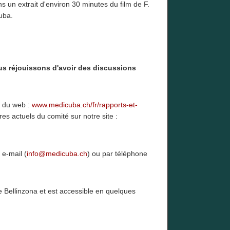
 un extrait d'environ 30 minutes du film de F.
uba.
ous réjouissons d'avoir des discussions
e du web :
www.medicuba.ch/fr/rapports-et-
s actuels du comité sur notre site :
 e-mail (
info@medicuba.ch
) ou par téléphone
e Bellinzona et est accessible en quelques