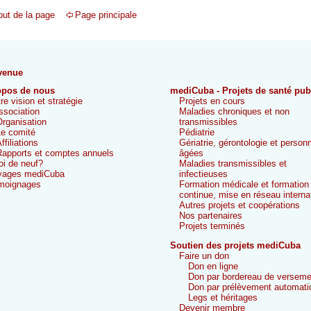
ut de la page
Page principale
venue
opos de nous
mediCuba - Projets de santé pub
re vision et stratégie
Projets en cours
ssociation
Maladies chroniques et non
rganisation
transmissibles
e comité
Pédiatrie
ffiliations
Gériatrie, gérontologie et person
apports et comptes annuels
âgées
i de neuf?
Maladies transmissibles et
yages mediCuba
infectieuses
moignages
Formation médicale et formation
continue, mise en réseau interna
Autres projets et coopérations
Nos partenaires
Projets terminés
Soutien des projets mediCuba
Faire un don
Don en ligne
Don par bordereau de verseme
Don par prélèvement automati
Legs et héritages
Devenir membre