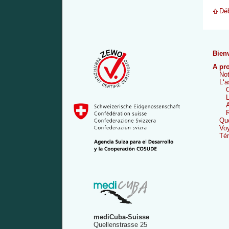
Déb
Bien
A pr
Not
L‘a
O
L
A
R
Quo
Vo
Té
mediCuba-Suisse
Quellenstrasse 25