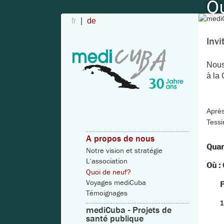
Q
fr
de
Inv
Nous
à la
Après
Tessi
A propos de nous
Quan
Notre vision et stratégie
L‘association
Où :
Quoi de neuf?
Voyages mediCuba
Témoignages
1
mediCuba - Projets de
santé publique