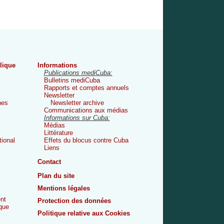
lique
Informations
Publications mediCuba:
Bulletins mediCuba
Rapports et comptes annuels
Newsletter
nes
Newsletter archive
Communications aux médias
Informations sur Cuba:
Médias
Littérature
tional
Effets du blocus contre Cuba
Liens
Contact
Plan du site
Mentions légales
nt
Protection des données
que
Politique relative aux Cookies