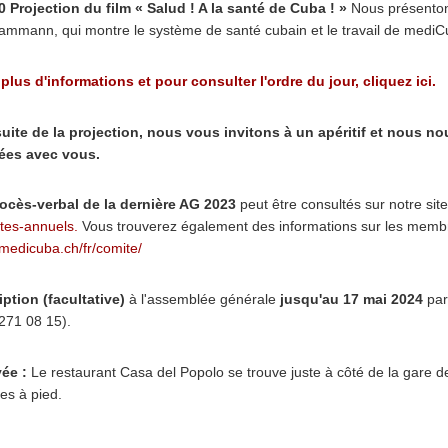
 Projection du film « Salud ! A la santé de Cuba ! »
Nous présentons
mmann, qui montre le système de santé cubain et le travail de mediC
plus d'informations et pour consulter l'ordre du jour, cliquez ici.
suite de la projection, nous vous invitons à un apéritif et nous n
ées avec vous.
ocès-verbal de la dernière AG 2023
peut être consultés sur notre sit
tes-annuels.
Vous trouverez également des informations sur les membre
edicuba.ch/fr/comite/
iption (facultative)
à l'assemblée générale
jusqu'au 17 mai 2024
par
271 08 15).
vée :
Le restaurant Casa del Popolo se trouve juste à côté de la gare d
es à pied.