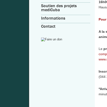
16h00
Soutien des projets
Hausa
mediCuba
Informations
Pour 
Contact
A la 
anim
Le
pr
comp
www.m
Inscr
(044 
*Arri
minut