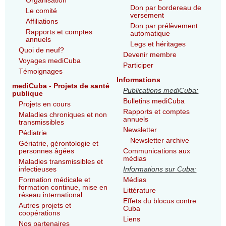
Organisation
Don par bordereau de
Le comité
versement
Affiliations
Don par prélèvement
Rapports et comptes
automatique
annuels
Legs et héritages
Quoi de neuf?
Devenir membre
Voyages mediCuba
Participer
Témoignages
Informations
mediCuba - Projets de santé
Publications mediCuba:
publique
Bulletins mediCuba
Projets en cours
Rapports et comptes
Maladies chroniques et non
annuels
transmissibles
Newsletter
Pédiatrie
Newsletter archive
Gériatrie, gérontologie et
personnes âgées
Communications aux
médias
Maladies transmissibles et
infectieuses
Informations sur Cuba:
Formation médicale et
Médias
formation continue, mise en
Littérature
réseau international
Effets du blocus contre
Autres projets et
Cuba
coopérations
Liens
Nos partenaires