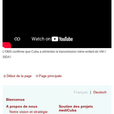
L'OMS confirme que Cuba a eliminiée la transmission mère-enfant du VIH /
SIDA !
Début de la page
Page principale
Français
Deutsch
Bienvenue
A propos de nous
Soutien des projets
mediCuba
Notre vision et stratégie