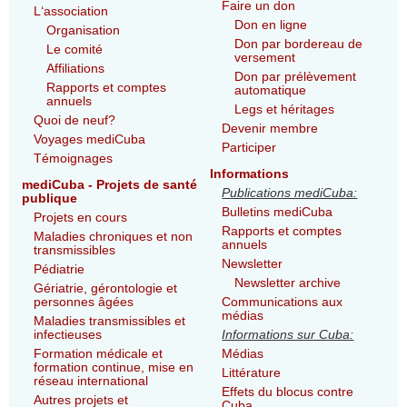
Faire un don
L‘association
Don en ligne
Organisation
Don par bordereau de
Le comité
versement
Affiliations
Don par prélèvement
Rapports et comptes
automatique
annuels
Legs et héritages
Quoi de neuf?
Devenir membre
Voyages mediCuba
Participer
Témoignages
Informations
mediCuba - Projets de santé
Publications mediCuba:
publique
Bulletins mediCuba
Projets en cours
Rapports et comptes
Maladies chroniques et non
annuels
transmissibles
Newsletter
Pédiatrie
Newsletter archive
Gériatrie, gérontologie et
personnes âgées
Communications aux
médias
Maladies transmissibles et
infectieuses
Informations sur Cuba:
Formation médicale et
Médias
formation continue, mise en
Littérature
réseau international
Effets du blocus contre
Autres projets et
Cuba