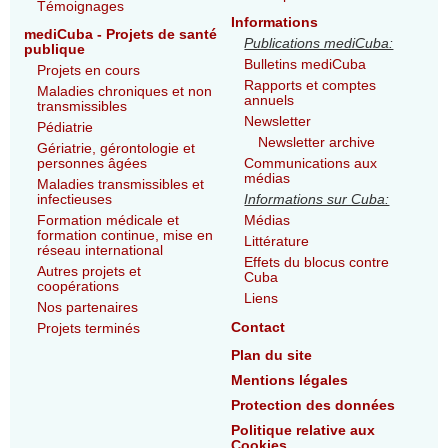
Témoignages
Informations
mediCuba - Projets de santé
Publications mediCuba:
publique
Bulletins mediCuba
Projets en cours
Rapports et comptes
Maladies chroniques et non
annuels
transmissibles
Newsletter
Pédiatrie
Newsletter archive
Gériatrie, gérontologie et
personnes âgées
Communications aux
médias
Maladies transmissibles et
infectieuses
Informations sur Cuba:
Formation médicale et
Médias
formation continue, mise en
Littérature
réseau international
Effets du blocus contre
Autres projets et
Cuba
coopérations
Liens
Nos partenaires
Contact
Projets terminés
Plan du site
Mentions légales
Protection des données
Politique relative aux
Cookies