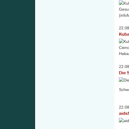
22.0
Kuba
22.0
Die 
Schwe
22.0
aids