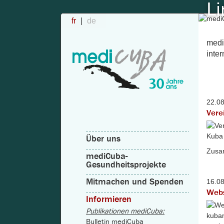
Li
fr
de
medi
inte
22.0
Vere
Über uns
Zusam
mediCuba-
Gesundheitsprojekte
Mitmachen und Spenden
16.0
Webs
Informieren
Publikationen mediCuba:
Bulletin mediCuba