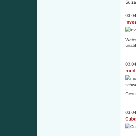
03.0
inves
Websi
unab
03.0
medi
Gesun
03.0
Cuba