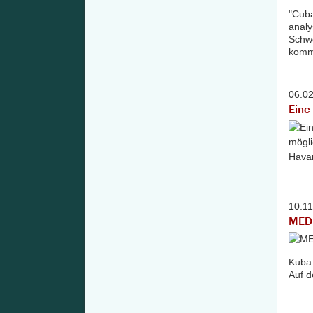
"Cuba
analy
Schwe
komme
06.0
Eine
10.1
MED
Kuba 
Auf d