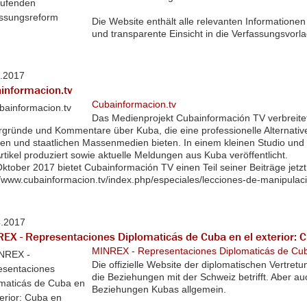
Die Website enthält alle relevanten Informationen
und transparente Einsicht in die Verfassungsvor
1.2017
informacion.tv
Cubainformacion.tv
Das Medienprojekt Cubainformación TV verbreitet
rgründe und Kommentare über Kuba, die eine professionelle Alternative
ten und staatlichen Massenmedien bieten. In einem kleinen Studio und
rtikel produziert sowie aktuelle Meldungen aus Kuba veröffentlicht.
Oktober 2017 bietet Cubainformación TV einen Teil seiner Beiträge jetzt
//www.cubainformacion.tv/index.php/especiales/lecciones-de-manipulac
4.2017
EX - Representaciones Diplomaticás de Cuba en el exterior: 
MINREX - Representaciones Diplomaticás de Cuba
Die offizielle Website der diplomatischen Vertre
die Beziehungen mit der Schweiz betrifft. Aber au
Beziehungen Kubas allgemein.