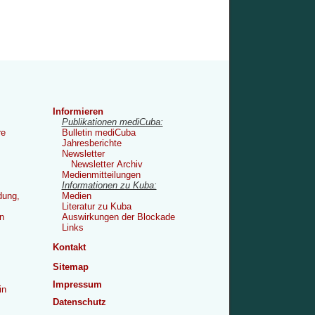
Informieren
Publikationen mediCuba:
re
Bulletin mediCuba
Jahresberichte
Newsletter
Newsletter Archiv
Medienmitteilungen
Informationen zu Kuba:
dung,
Medien
Literatur zu Kuba
n
Auswirkungen der Blockade
Links
Kontakt
Sitemap
Impressum
in
Datenschutz