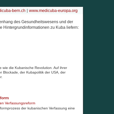
cuba-bern.ch
www.medicuba-europa.org
menhang des Gesundheitswesens und der
e Hintergrundinformationen zu Kuba liefern:
e wie die Kubanische Revolution. Auf ihrer
der Blockade, der Kubapolitik der USA, der
r.
eform
den Verfassungsreform
formprozess der kubanischen Verfassung eine