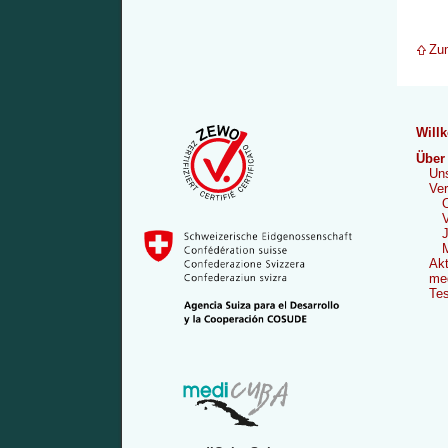
Zu
Will
Über
Uns
Ver
O
V
J
M
Akt
me
Tes