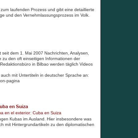
 zum laufenden Prozess und gibt eine detaillierte
lage und den Vernehmlassungsprozess im Volk.
 seit dem 1. Mai 2007 Nachrichten, Analysen,
 zu den oft einseitigen Informationen der
 Redaktionsbüro in Bilbao werden täglich Videos
 auch mit Untertiteln in deutscher Sprache an:
ion-pagina
Cuba en Suiza
 en el exterior: Cuba en Suiza
tungen Kubas im Ausland. Hier insbesondere was
ch mit Hintergrundartikeln zu den diplomatischen