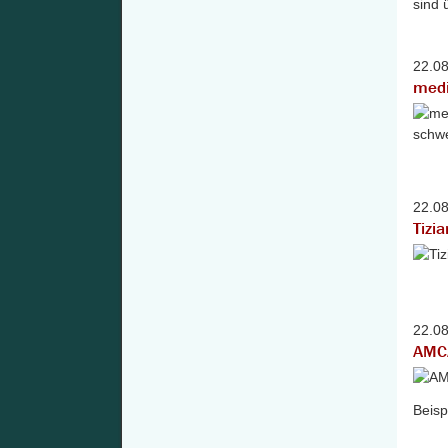
sind 
22.0
medi
22.0
Tizi
22.0
AMC
Beisp