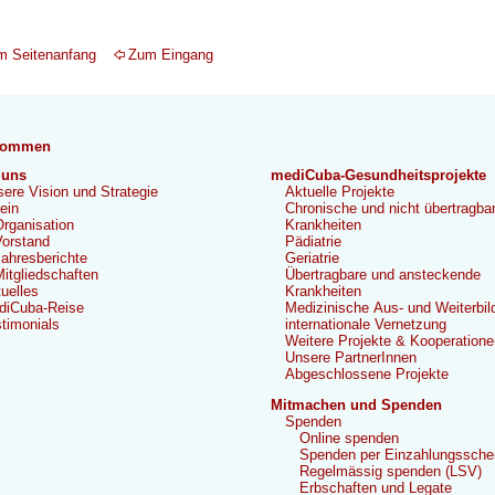
m Seitenanfang
Zum Eingang
kommen
 uns
mediCuba-Gesundheitsprojekte
ere Vision und Strategie
Aktuelle Projekte
ein
Chronische und nicht übertragba
rganisation
Krankheiten
orstand
Pädiatrie
ahresberichte
Geriatrie
itgliedschaften
Übertragbare und ansteckende
uelles
Krankheiten
diCuba-Reise
Medizinische Aus- und Weiterbil
timonials
internationale Vernetzung
Weitere Projekte & Kooperatione
Unsere PartnerInnen
Abgeschlossene Projekte
Mitmachen und Spenden
Spenden
Online spenden
Spenden per Einzahlungssche
Regelmässig spenden (LSV)
Erbschaften und Legate