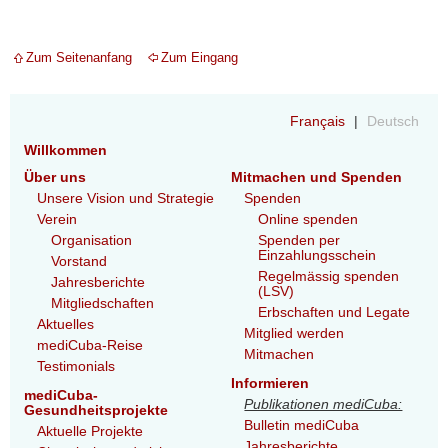
Zum Seitenanfang
Zum Eingang
Français
Deutsch
Willkommen
Über uns
Mitmachen und Spenden
Unsere Vision und Strategie
Spenden
Verein
Online spenden
Organisation
Spenden per
Einzahlungsschein
Vorstand
Regelmässig spenden
Jahresberichte
(LSV)
Mitgliedschaften
Erbschaften und Legate
Aktuelles
Mitglied werden
mediCuba-Reise
Mitmachen
Testimonials
Informieren
mediCuba-
Publikationen mediCuba:
Gesundheitsprojekte
Bulletin mediCuba
Aktuelle Projekte
Jahresberichte